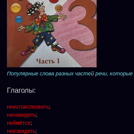
Популярные слова разных частей речи, которые
Глаголы:
неистовствовать
;
ненавидеть
;
неймётся
;
невзвидеть
;