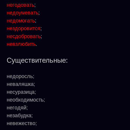
негодовать
;
недоумевать
;
недомогать
;
нездоровится
;
несдобровать
;
невзлюбить
.
Существительные:
недоросль;
неваляшка;
несуразица;
необходимость;
негодяй;
незабудка;
невежество;