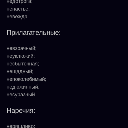
недотрога;
ненастье;
невежда.
Прилагательные:
невзрачный;
неуклюжий;
несбыточная;
нещадный;
непоколебимый;
недюжинный;
несуразный.
Наречия:
неряшливо;