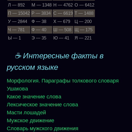
Л — 892
М — 1348
Н — 4762
О — 6412
П — 15042
Р — 3834
С — 6619
Т — 1488
У — 2844
Ф — 38
Х — 679
Ц — 200
Ч — 781
Ф — 40
Ш — 508
Щ — 175
Ы — 1
Э — 35
Ю — 41
Я — 221
☕ Интересные факты в
русском языке
Морфология. Параграфы толкового словаря
Ушакова
Какое значение слова
Лексическое значение слова
Масти лошадей
Мужское движение
Словарь мужского движения