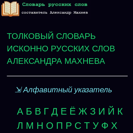
ТОЛКОВЫЙ СЛОВАРЬ
ИСКОННО РУССКИХ СЛОВ
АЛЕКСАНДРА МАХНЕВА
⇲ Алфавитный указатель
А
Б
В
Г
Д
Е
Ё
Ж
З
И
Й
К
Л
М
Н
О
П
Р
С
Т
У
Ф
Х