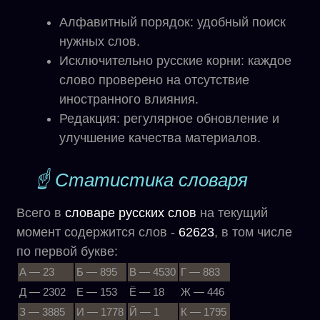
Алфавитный порядок: удобный поиск
нужных слов.
Исключительно русские корни: каждое
слово проверено на отсутствие
иностранного влияния.
Редакция: регулярное обновление и
улучшение качества материалов.
☝ Статистика словаря
Всего в
словаре
русских слов
на текущий
момент содержится слов -
62623
, в том числе
по первой букве:
А — 23
Б — 895
В — 4530
Г — 883
Д — 2302
Е — 153
Ё — 18
Ж — 446
З — 3885
И — 1778
Й — 1
К — 1795