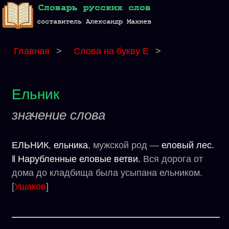
Главная
>
Слова на букву Е
>
Ельник
значение слова
ЕЛЬНИК
,
ельника
, мужской род —
еловый лес.
‖ Нарубленные еловые ветви.
Вся дорога от
дома до кладбища была усыпана ельником.
[
Ушаков
]