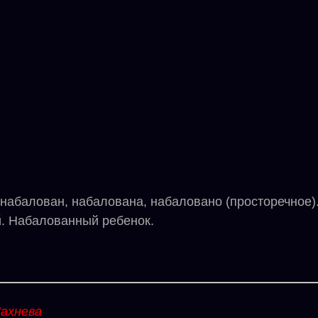
балован, набалована, набаловано (просторечное)
й. Набалованный ребенок.
ахнева