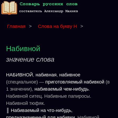
Главная
>
Слова на букву Н
>
Набивной
значение слова
НАБИВНОЙ
,
набивная
,
набивное
(специальное) —
приготовляемый набивкой
(в
1 значении),
набиваемый чем-нибудь
.
Набивной ситец. Набивные папиросы.
Набивной тюфяк.
║ Набиваемый на что-нибудь,
предназначенный для набивки.
Набивной