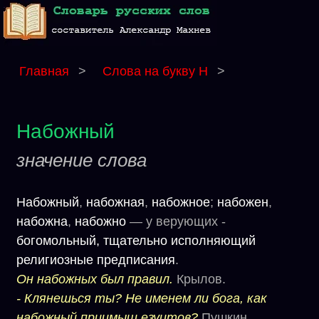
Главная
>
Слова на букву Н
>
Набожный
значение слова
Набожный
,
набожная
,
набожное
;
набожен
,
набожна
,
набожно
— у верующих -
богомольный, тщательно исполняющий
религиозные предписания
.
Он набожных был правил.
Крылов.
- Клянешься ты? Не именем ли бога, как
набожный приимыш езуитов?
Пушкин.