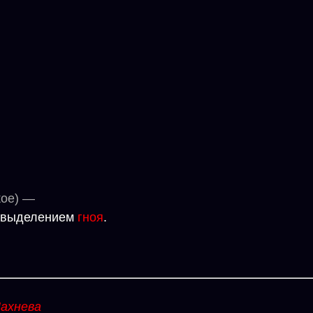
кое) —
и выделением
гноя
.
ахнева