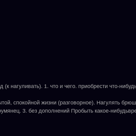
к нагуливать). 1. что и чего. приобрести что-нибуд
ой, спокойной жизни (разговорное). Нагулять брюшко
мянец. 3. без дополнений Пробыть какое-нибудьврем