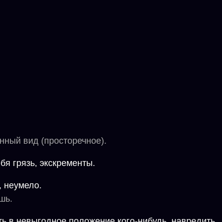
нный вид (просторечное).
бя грязь, экскременты.
, неумело.
шь.
ть в невыгодное положение кого-нибудь, навредить.