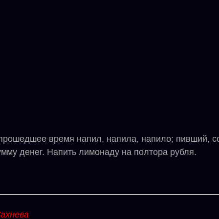
рошедшее время напил, напила, напило; пивший, сов
умму денег. Напить лимонаду на полтора рубля.
ахнева