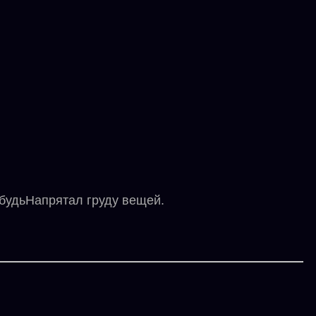
ибудьНапрятал груду вещей.