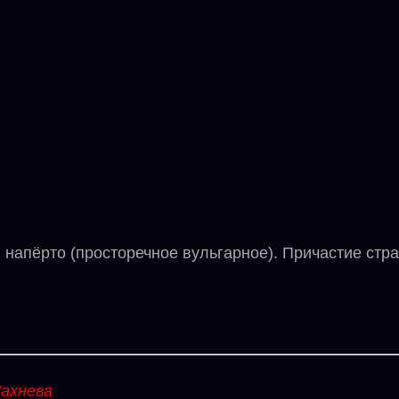
 напёрто (просторечное вульгарное). Причастие стр
ахнева