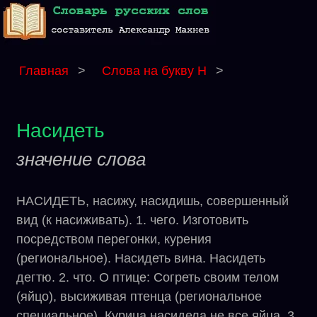
Главная
>
Слова на букву Н
>
Насидеть
значение слова
НАСИДЕТЬ, насижу, насидишь, совершенный
вид (к насиживать). 1. чего. Изготовить
посредством перегонки, курения
(региональное). Насидеть вина. Насидеть
дегтю. 2. что. О птице: Согреть своим телом
(яйцо), высиживая птенца (региональное
специальное). Курица насидела не все яйца. 3.