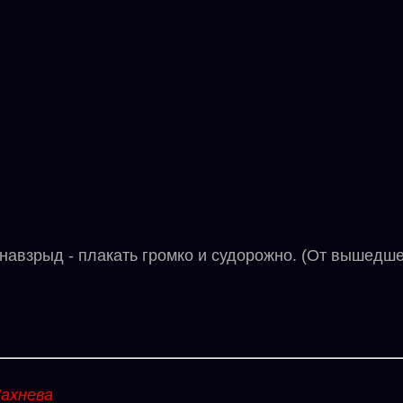
авзрыд - плакать громко и судорожно. (От вышедшег
ахнева