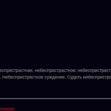
ристрастная, небеспристрастное; небеспристрасте
 Небеспристрастное суждение. Судить небеспристра
ахнева