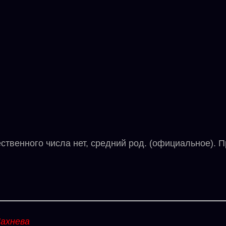
енного числа нет, средний род. (официальное). П
ахнева