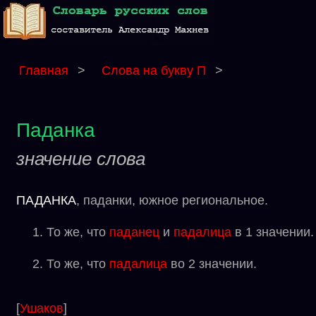
Главная
>
Слова на букву П
>
Паданка
значение слова
ПАДАНКА
, паданки, южное региональное.
То же, что
паданец
и
падалица
в 1 значении.
То же, что
падалица
во 2 значении.
[
Ушаков
]