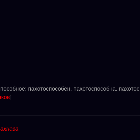
обное; пахотоспособен, пахотоспособна, пахотоспо
аков
]
ахнева