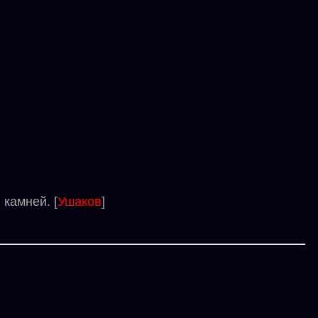
камней. [
Ушаков
]