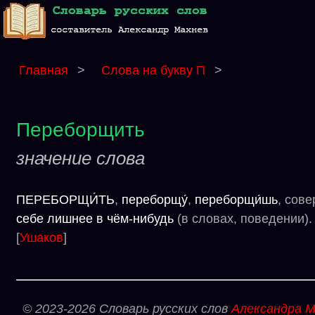
Главная
>
Слова на букву П
>
Переборщить
значение слова
ПЕРЕБОРЩИ́ТЬ
,
переборщу́
,
переборщи́шь
, сов
себе лишнее в чём-нибудь
(в словах, поведении).
[
Ушаков
]
© 2023-2026 Словарь русских слов
Александра М