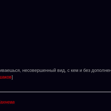
шься, несовершенный вид, с кем и без дополнений 
шаков
]
ахнева