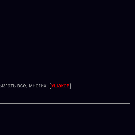
гать всё, многих. [
Ушаков
]