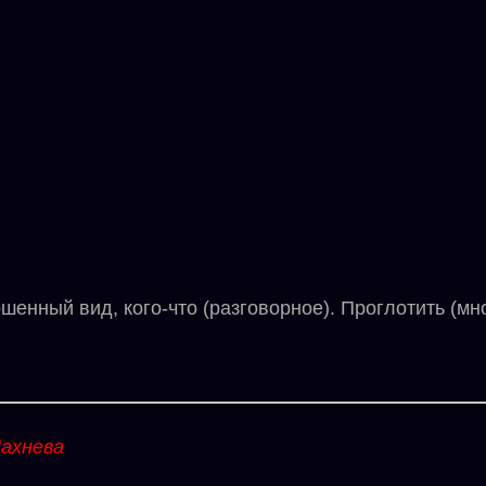
нный вид, кого-что (разговорное). Проглотить (мно
ахнева