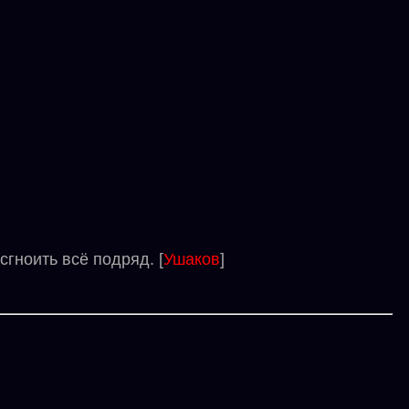
гноить всё подряд. [
Ушаков
]