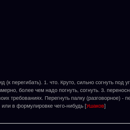
(к перегибать). 1. что. Круто, сильно согнуть под у
змерно, более чем надо погнуть, согнуть. 3. перенос
воих требованиях. Перегнуть палку (разговорное) - п
 или в формулировке чего-нибудь [
Ушаков
]