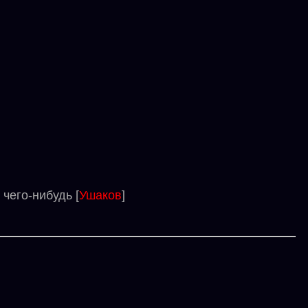
чего-нибудь [
Ушаков
]