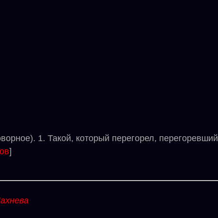
рное). 1. Такой, который перегорел, перегоревший. 
ов
]
ахнева