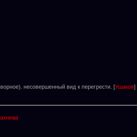
орное). несовершенный вид к перегрести. [
Ушаков
]
ахнева