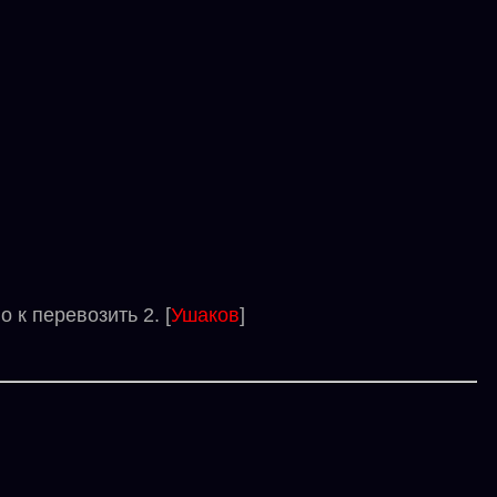
к перевозить 2. [
Ушаков
]