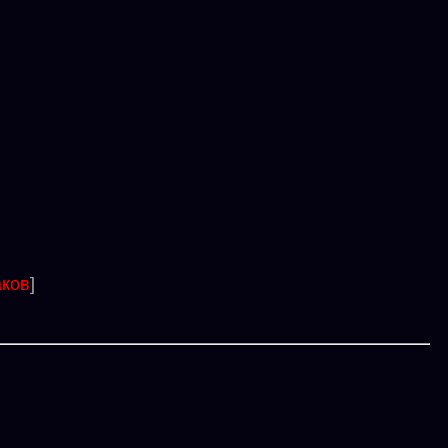
ков
]