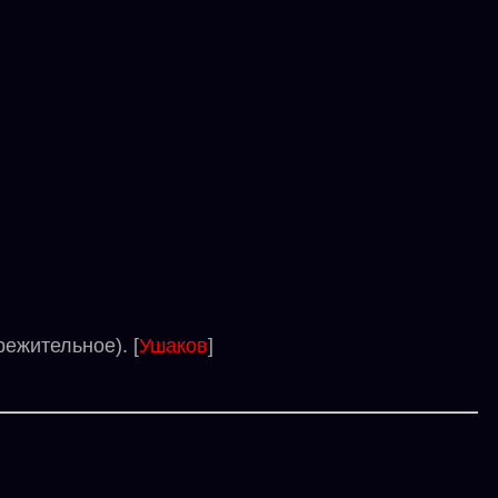
ежительное). [
Ушаков
]