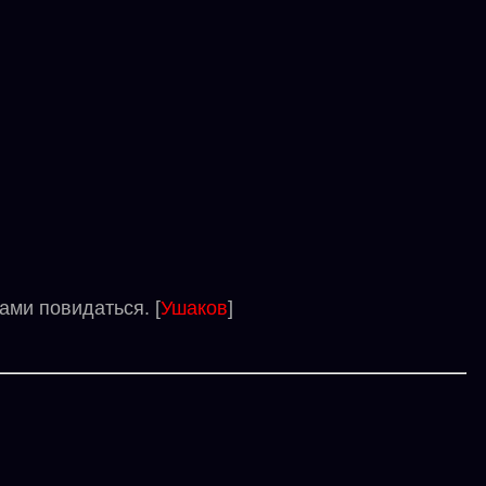
ми повидаться. [
Ушаков
]