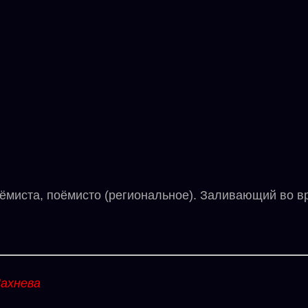
миста, поёмисто (региональное). Заливающий во в
ахнева