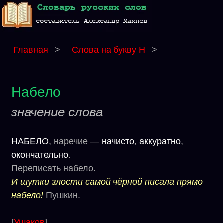
Главная
>
Слова на букву Н
>
Набело
значение слова
НАБЕЛО
, наречие —
начисто
,
аккуратно
,
окончательно
.
Переписать набело.
И шутки злости самой чёрной писала прямо
набело!
Пушкин.
[
Ушаков
]