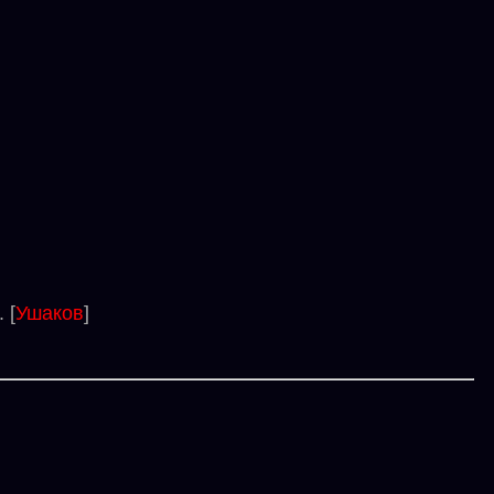
 [
Ушаков
]