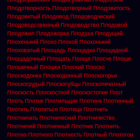
Плодотворность
Плодотворный
Плодовитость
Плодовитый
Плодовод
Плодоводческий
Плодоводственный
Плодоводство
Плодовой
Плодожил
Плодожорка
Плодуха
Плодущий
Плохенький
Плохо
Плохой
Плохонький
Плоховатый
Площадь
Площадка
Площадной
Площадочный
Площать
Площе
Плосче
Плоше
Плошечный
Плошка
Плоский
Плоско
Плоскодонка
Плоскодонный
Плоскогорье
Плоскогрудый
Плоскогубцы
Плоскопечатный
Плоскость
Плоскостной
Плоскостопие
Плот
Плоть
Плотик
Плотильщик
Плотина
Плотинный
Плотить
Плотиться
Плотица
Плотнеть
Плотничать
Плотнический
Плотничество
Плотничий
Плотничный
Плотник
Плотнить
Плотно
Плотного
Плотность
Плотный
Плотогон