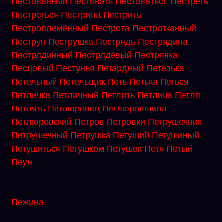
Пестованный
Пестовать
Пестоваться
Пестреть
Пестреться
Пестрина
Пестрить
Пестроплемённый
Пестрота
Пестротканный
Пеструн
Пеструшка
Пестрядь
Пестрядина
Пестрядинный
Пестрядёвый
Пестрянка
Песцовый
Пестунья
Петардный
Петелька
Петельный
Петельщик
Петь
Петька
Петься
Петличка
Петличный
Петлить
Петлица
Петля
Петлять
Петлюровец
Петлюровщина
Петлюровский
Петров
Петровки
Петрушечник
Петрушечный
Петрушка
Петуший
Петушиный
Петушиться
Петушком
Петушок
Петя
Петый
Пеун
Пежина