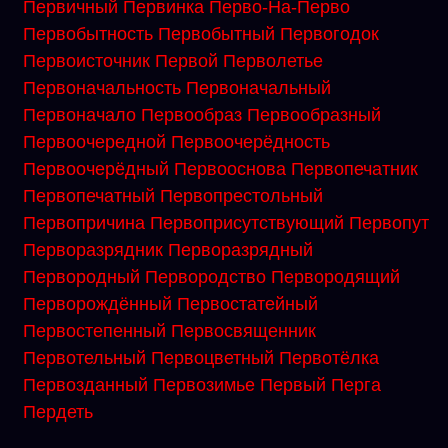
Первичный
Первинка
Перво-На-Перво
Первобытность
Первобытный
Первогодок
Первоисточник
Первой
Перволетье
Первоначальность
Первоначальный
Первоначало
Первообраз
Первообразный
Первоочередной
Первоочерёдность
Первоочерёдный
Первооснова
Первопечатник
Первопечатный
Первопрестольный
Первопричина
Первоприсутствующий
Первопут
Перворазрядник
Перворазрядный
Первородный
Первородство
Первородящий
Перворождённый
Первостатейный
Первостепенный
Первосвященник
Первотельный
Первоцветный
Первотёлка
Первозданный
Первозимье
Первый
Перга
Пердеть