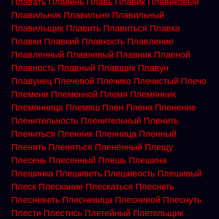
Плавать
Плавень
Плавь
Плавик
Плавиковый
Плавильник
Плавильня
Плавильный
Плавильщик
Плавить
Плавиться
Плавка
Плавки
Плавкий
Плавкость
Плавление
Плавленный
Плавневый
Плавник
Плавной
Плавность
Плавный
Плавщик
Плавун
Плавунец
Плечевой
Плечико
Плечистый
Плечо
Племени
Племенной
Племя
Племянник
Племянница
Племяш
Плен
Плена
Пленение
Пленительность
Пленительный
Пленить
Плениться
Пленник
Пленница
Пленный
Пленять
Пленяться
Пленённый
Плещу
Плесень
Плесенный
Плешь
Плешина
Плешинка
Плешиветь
Плешивость
Плешивый
Плеск
Плескание
Плескаться
Плеснеть
Плесневеть
Плесневица
Плесневой
Плеснуть
Плести
Плестись
Плетейный
Плетельщик