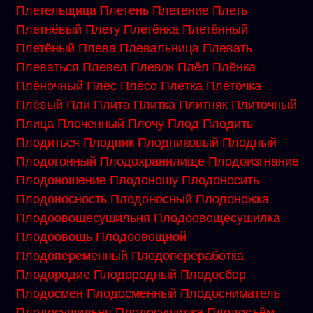
Плетельщица
Плетень
Плетение
Плеть
Плетнёвый
Плету
Плетёнка
Плетённый
Плетёный
Плева
Плевальница
Плевать
Плеваться
Плевел
Плевок
Плёл
Плёнка
Плёночный
Плёс
Плёсо
Плётка
Плёточка
Плёвый
Пли
Плита
Плитка
Плитняк
Плиточный
Плица
Плоченный
Плочу
Плод
Плодить
Плодиться
Плодник
Плодниковый
Плодный
Плодогонный
Плодохранилище
Плодоизгнание
Плодоношение
Плодоношу
Плодоносить
Плодоносность
Плодоносный
Плодоножка
Плодоовощесушильня
Плодоовощесушилка
Плодоовощь
Плодоовощной
Плодопеременный
Плодопереработка
Плодородие
Плодородный
Плодосбор
Плодосмен
Плодосменный
Плодосниматель
Плодосушильня
Плодосушилка
Плодосъём