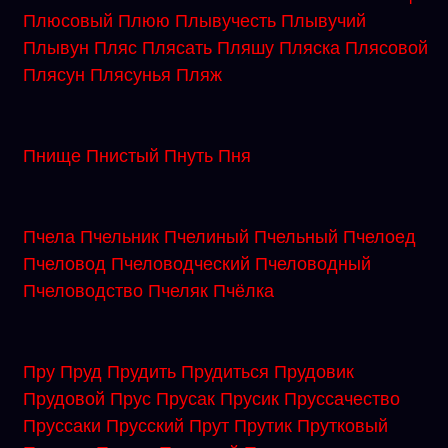
Плюсовый
Плюю
Плывучесть
Плывучий
Плывун
Пляс
Плясать
Пляшу
Пляска
Плясовой
Плясун
Плясунья
Пляж
Пнище
Пнистый
Пнуть
Пня
Пчела
Пчельник
Пчелиный
Пчельный
Пчелоед
Пчеловод
Пчеловодческий
Пчеловодный
Пчеловодство
Пчеляк
Пчёлка
Пру
Пруд
Прудить
Прудиться
Прудовик
Прудовой
Прус
Прусак
Прусик
Пруссачество
Пруссаки
Прусский
Прут
Прутик
Прутковый