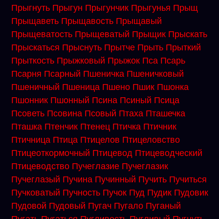
Прыгнуть
Прыгун
Прыгунчик
Прыгунья
Прыщ
Прыщаветь
Прыщавость
Прыщавый
Прыщеватость
Прыщеватый
Прыщик
Прыскать
Прыскаться
Прыснуть
Прытче
Прыть
Прыткий
Прыткость
Прыжковый
Прыжок
Пса
Псарь
Псарня
Псарный
Пшеничка
Пшеничковый
Пшеничный
Пшеница
Пшено
Пшик
Пшонка
Пшонник
Пшонный
Псина
Псиный
Псица
Псоветь
Псовина
Псовый
Птаха
Пташечка
Пташка
Птенчик
Птенец
Птичка
Птичник
Птичница
Птица
Птицелов
Птицеловство
Птицеоткормочный
Птицевод
Птицеводческий
Птицеводство
Пучеглазие
Пучеглазик
Пучеглазый
Пучина
Пучинный
Пучить
Пучиться
Пучковатый
Пучность
Пучок
Пуд
Пудик
Пудовик
Пудовой
Пудовый
Пугач
Пугало
Пуганый