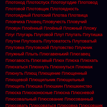
Плотоход
Плотоспуск
Плотоугодие
Плотовод
Плотовой
Плотовщик
Плотоядность
Плотоядный
Плотский
Плотва
Плотвица
Пловчиха
Пловец
Пловучесть
Пловучий
Пловун
Плоённый
Плоёный
Пложный
Пложу
Плуг
Плугарь
Плуговой
Плут
Плутать
Плутишка
Плутни
Плутовать
Плутоватость
Плутоватый
Плутовка
Плутовской
Плутовство
Плужник
Плужный
Плыть
Плюгавенький
Плюгавец
Плюгавость
Плюгавый
Плюх
Плюха
Плюхать
Плюхаться
Плюхнуть
Плюхнуться
Плюмаж
Плюнуть
Плющ
Плющение
Плющенный
Плющевой
Плющильник
Плющильный
Плющить
Плюшка
Плюшкин
Плюшкинство
Плюска
Плюсконосные
Плюсна
Плюсневой
Плюсовальный
Плюсование
Плюсованный
Плюсовать
Плюсоваться
Плюсовка
Плюсовщик