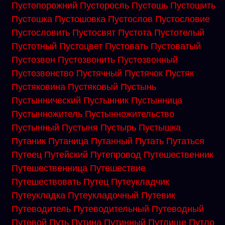
Пустопорожний
Пусторосль
Пустошь
Пустошить
Пустошка
Пустошовка
Пустослов
Пустословие
Пустословить
Пустосвят
Пустота
Пустотелый
Пустотный
Пустоцвет
Пустовать
Пустоватый
Пустозвон
Пустозвонить
Пустозвонный
Пустозвонство
Пустячный
Пустячок
Пустяк
Пустяковина
Пустяковый
Пустынь
Пустыннический
Пустынник
Пустынница
Пустынножитель
Пустынножительство
Пустынный
Пустыня
Пустырь
Пустышка
Путаник
Путаница
Путанный
Путать
Путаться
Путеец
Путейский
Путепровод
Путешественник
Путешественница
Путешествие
Путешествовать
Путец
Путеукладчик
Путеукладка
Путеукладочный
Путевик
Путеводитель
Путеводительный
Путеводный
Путевой
Путь
Путина
Путинный
Путлище
Путло