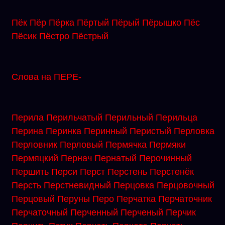
Пёк
Пёр
Пёрка
Пёртый
Пёрый
Пёрышко
Пёс
Пёсик
Пёстро
Пёстрый
Слова на ПЕРЕ-
Перила
Перильчатый
Перильный
Перильца
Перина
Перинка
Перинный
Перистый
Перловка
Перловник
Перловый
Пермячка
Пермяки
Пермяцкий
Пернач
Пернатый
Перочинный
Першить
Перси
Перст
Перстень
Перстенёк
Персть
Перстневидный
Перцовка
Перцовочный
Перцовый
Перуны
Перо
Перчатка
Перчаточник
Перчаточный
Перченный
Перченый
Перчик