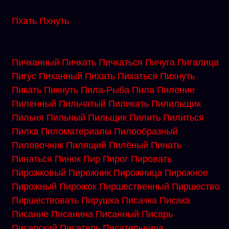
Пхать
Пхнуть
Пичканный
Пичкать
Пичкаться
Пичуга
Пигалица
Пигус
Пиханный
Пихать
Пихаться
Пихнуть
Пикать
Пикнуть
Пила-Рыба
Пила
Пиление
Пиленный
Пильчатый
Пиликать
Пилильщик
Пильня
Пильный
Пильщик
Пилить
Пилиться
Пилка
Пиломатериалы
Пилообразный
Пиловочник
Пилящий
Пилёный
Пинать
Пинаться
Пинок
Пир
Пирог
Пировать
Пирожковый
Пирожник
Пирожница
Пирожное
Пирожный
Пирожок
Пиршественный
Пиршество
Пиршествовать
Пирушка
Писачка
Писака
Писание
Писанина
Писанный
Писарь
Писарский
Писатель
Писательница