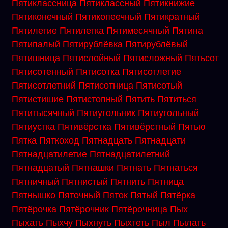
Пятиклассница
Пятиклассный
Пятикнижие
Пятиконечный
Пятикопеечный
Пятикратный
Пятилетие
Пятилетка
Пятимесячный
Пятина
Пятипалый
Пятирублёвка
Пятирублёвый
Пятишница
Пятислойный
Пятисложный
Пятьсот
Пятисотенный
Пятисотка
Пятисотлетие
Пятисотлетний
Пятисотница
Пятисотый
Пятистишие
Пятистопный
Пятить
Пятиться
Пятитысячный
Пятиугольник
Пятиугольный
Пятиустка
Пятивёрстка
Пятивёрстный
Пятью
Пятка
Пяткоход
Пятнадцать
Пятнадцати
Пятнадцатилетие
Пятнадцатилетний
Пятнадцатый
Пятнашки
Пятнать
Пятнаться
Пятничный
Пятнистый
Пятнить
Пятница
Пятнышко
Пяточный
Пяток
Пятый
Пятёрка
Пятёрочка
Пятёрочник
Пятёрочница
Пых
Пыхать
Пыхчу
Пыхнуть
Пыхтеть
Пыл
Пылать