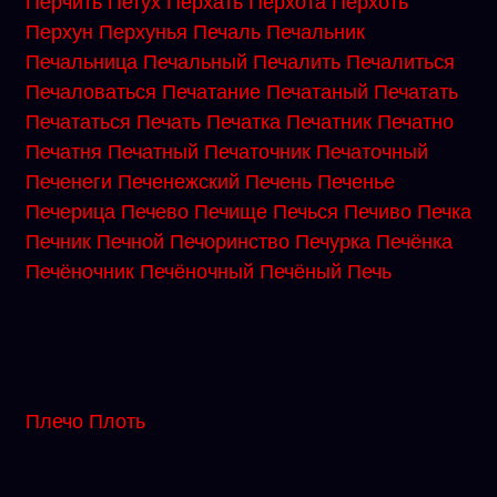
Перчить
Петух
Перхать
Перхота
Перхоть
Перхун
Перхунья
Печаль
Печальник
Печальница
Печальный
Печалить
Печалиться
Печаловаться
Печатание
Печатаный
Печатать
Печататься
Печать
Печатка
Печатник
Печатно
Печатня
Печатный
Печаточник
Печаточный
Печенеги
Печенежский
Печень
Печенье
Печерица
Печево
Печище
Печься
Печиво
Печка
Печник
Печной
Печоринство
Печурка
Печёнка
Печёночник
Печёночный
Печёный
Печь
Плечо
Плоть