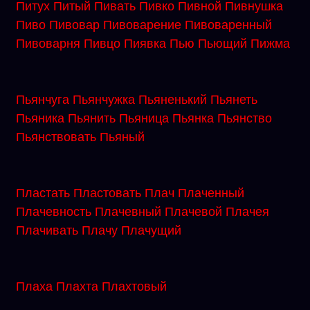
Питух
Питый
Пивать
Пивко
Пивной
Пивнушка
Пиво
Пивовар
Пивоварение
Пивоваренный
Пивоварня
Пивцо
Пиявка
Пью
Пьющий
Пижма
Пьянчуга
Пьянчужка
Пьяненький
Пьянеть
Пьяника
Пьянить
Пьяница
Пьянка
Пьянство
Пьянствовать
Пьяный
Пластать
Пластовать
Плач
Плаченный
Плачевность
Плачевный
Плачевой
Плачея
Плачивать
Плачу
Плачущий
Плаха
Плахта
Плахтовый