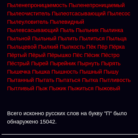
Пыленепроницаемость
Пыленепроницаемый
Пылеочиститель
Пылеотсасывающий
Пылесос
Пылеуловитель
Пылевидный
Пылевсасывающий
Пыль
Пыльник
Пылинка
Пыльной
Пыльный
Пылить
Пылиться
Пыльца
Пыльцевой
Пылкий
Пылкость
Пёк
Пёр
Пёрка
Пёртый
Пёрый
Пёрышко
Пёс
Пёсик
Пёстро
Пёстрый
Пырей
Пырейник
Пырнуть
Пырять
Пышечка
Пышка
Пышность
Пышный
Пышу
Пытанный
Пытать
Пытаться
Пытка
Пытливость
Пытливый
Пыж
Пыжик
Пыжиться
Пыжовый
Всего исконно русских слов на букву "П" было
обнаружено 15042.