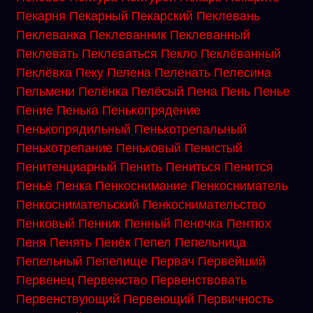
Пекарня
Пекарный
Пекарский
Пеклевань
Пеклеванка
Пеклеванник
Пеклеванный
Пеклевать
Пеклеваться
Пекло
Пеклёванный
Пеклёвка
Пеку
Пелена
Пеленать
Пелесина
Пельмени
Пелёнка
Пелёсый
Пена
Пень
Пенье
Пение
Пенька
Пенькопрядение
Пенькопрядильный
Пенькотрепальный
Пенькотрепание
Пеньковый
Пенистый
Пенитенциарный
Пенить
Пениться
Пенится
Пеньё
Пенка
Пенкоснимание
Пенкосниматель
Пенкоснимательский
Пенкоснимательство
Пенковый
Пенник
Пенный
Пеночка
Пентюх
Пеня
Пенять
Пенёк
Пепел
Пепельница
Пепельный
Пепелище
Первач
Первейший
Первенец
Первенство
Первенствовать
Первенствующий
Первеющий
Первичность