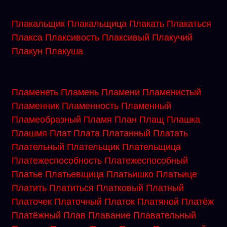
Плакальщик
Плакальщица
Плакать
Плакаться
Плакса
Плаксивость
Плаксивый
Плакучий
Плакун
Плакуша
Пламенеть
Пламень
Пламени
Пламенистый
Пламенник
Пламенность
Пламенный
Пламеобразный
Пламя
План
Плащ
Плашка
Плашмя
Плат
Плата
Платанный
Платать
Плательный
Плательщик
Плательщица
Платежеспособность
Платежеспособный
Платье
Платьевщица
Платьишко
Платьице
Платить
Платиться
Платковый
Платный
Платочек
Платочный
Платок
Платяной
Платёж
Платёжный
Плав
Плавание
Плавательный