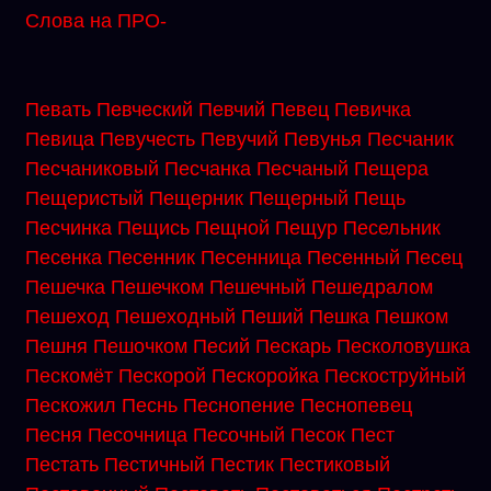
Слова на ПРО-
Певать
Певческий
Певчий
Певец
Певичка
Певица
Певучесть
Певучий
Певунья
Песчаник
Песчаниковый
Песчанка
Песчаный
Пещера
Пещеристый
Пещерник
Пещерный
Пещь
Песчинка
Пещись
Пещной
Пещур
Песельник
Песенка
Песенник
Песенница
Песенный
Песец
Пешечка
Пешечком
Пешечный
Пешедралом
Пешеход
Пешеходный
Пеший
Пешка
Пешком
Пешня
Пешочком
Песий
Пескарь
Песколовушка
Пескомёт
Пескорой
Пескоройка
Пескоструйный
Пескожил
Песнь
Песнопение
Песнопевец
Песня
Песочница
Песочный
Песок
Пест
Пестать
Пестичный
Пестик
Пестиковый