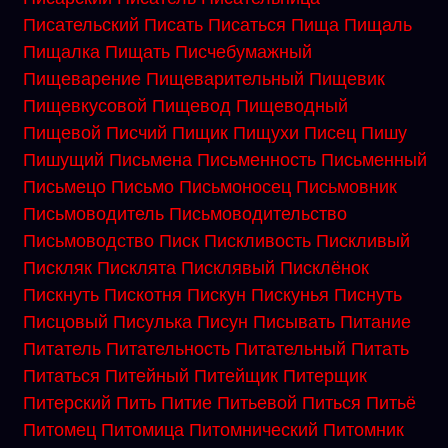
Писательский
Писать
Писаться
Пища
Пищаль
Пищалка
Пищать
Писчебумажный
Пищеварение
Пищеварительный
Пищевик
Пищевкусовой
Пищевод
Пищеводный
Пищевой
Писчий
Пищик
Пищухи
Писец
Пишу
Пишущий
Письмена
Письменность
Письменный
Письмецо
Письмо
Письмоносец
Письмовник
Письмоводитель
Письмоводительство
Письмоводство
Писк
Пискливость
Пискливый
Пискляк
Писклята
Писклявый
Писклёнок
Пискнуть
Пискотня
Пискун
Пискунья
Писнуть
Писцовый
Писулька
Писун
Писывать
Питание
Питатель
Питательность
Питательный
Питать
Питаться
Питейный
Питейщик
Питерщик
Питерский
Пить
Питие
Питьевой
Питься
Питьё
Питомец
Питомица
Питомнический
Питомник