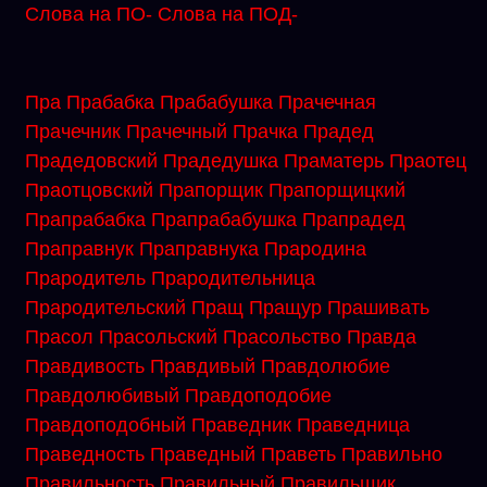
Слова на ПО-
Слова на ПОД-
Пра
Прабабка
Прабабушка
Прачечная
Прачечник
Прачечный
Прачка
Прадед
Прадедовский
Прадедушка
Праматерь
Праотец
Праотцовский
Прапорщик
Прапорщицкий
Прапрабабка
Прапрабабушка
Прапрадед
Праправнук
Праправнука
Прародина
Прародитель
Прародительница
Прародительский
Пращ
Пращур
Прашивать
Прасол
Прасольский
Прасольство
Правда
Правдивость
Правдивый
Правдолюбие
Правдолюбивый
Правдоподобие
Правдоподобный
Праведник
Праведница
Праведность
Праведный
Праветь
Правильно
Правильность
Правильный
Правильщик