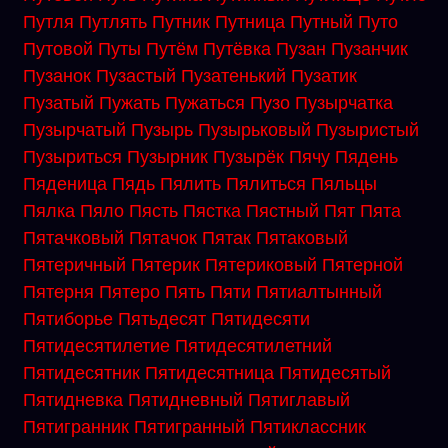
Путля
Путлять
Путник
Путница
Путный
Путо
Путовой
Путы
Путём
Путёвка
Пузан
Пузанчик
Пузанок
Пузастый
Пузатенький
Пузатик
Пузатый
Пужать
Пужаться
Пузо
Пузырчатка
Пузырчатый
Пузырь
Пузырьковый
Пузыристый
Пузыриться
Пузырник
Пузырёк
Пячу
Пядень
Пяденица
Пядь
Пялить
Пялиться
Пяльцы
Пялка
Пяло
Пясть
Пястка
Пястный
Пят
Пята
Пятачковый
Пятачок
Пятак
Пятаковый
Пятеричный
Пятерик
Пятериковый
Пятерной
Пятерня
Пятеро
Пять
Пяти
Пятиалтынный
Пятиборье
Пятьдесят
Пятидесяти
Пятидесятилетие
Пятидесятилетний
Пятидесятник
Пятидесятница
Пятидесятый
Пятидневка
Пятидневный
Пятиглавый
Пятигранник
Пятигранный
Пятиклассник