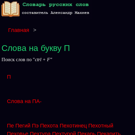
Главная
>
Слова на букву П
Поиск слов по "
ctrl + F"
П
Слова на ПА-
Пе
Пегий
Пэ
Пехота
Пехотинец
Пехотный
Пеховье
Пехтура
Пехтурой
Пекарь
Пекарить