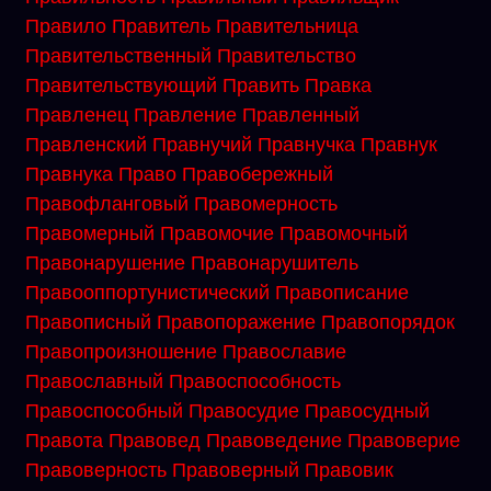
Правило
Правитель
Правительница
Правительственный
Правительство
Правительствующий
Править
Правка
Правленец
Правление
Правленный
Правленский
Правнучий
Правнучка
Правнук
Правнука
Право
Правобережный
Правофланговый
Правомерность
Правомерный
Правомочие
Правомочный
Правонарушение
Правонарушитель
Правооппортунистический
Правописание
Правописный
Правопоражение
Правопорядок
Правопроизношение
Православие
Православный
Правоспособность
Правоспособный
Правосудие
Правосудный
Правота
Правовед
Правоведение
Правоверие
Правоверность
Правоверный
Правовик