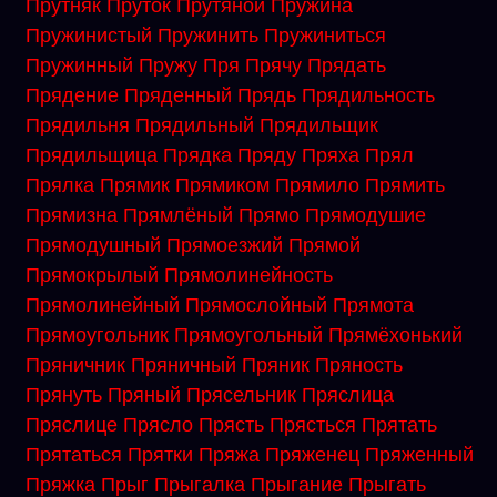
Прутняк
Пруток
Прутяной
Пружина
Пружинистый
Пружинить
Пружиниться
Пружинный
Пружу
Пря
Прячу
Прядать
Прядение
Пряденный
Прядь
Прядильность
Прядильня
Прядильный
Прядильщик
Прядильщица
Прядка
Пряду
Пряха
Прял
Прялка
Прямик
Прямиком
Прямило
Прямить
Прямизна
Прямлёный
Прямо
Прямодушие
Прямодушный
Прямоезжий
Прямой
Прямокрылый
Прямолинейность
Прямолинейный
Прямослойный
Прямота
Прямоугольник
Прямоугольный
Прямёхонький
Пряничник
Пряничный
Пряник
Пряность
Прянуть
Пряный
Прясельник
Пряслица
Пряслице
Прясло
Прясть
Прясться
Прятать
Прятаться
Прятки
Пряжа
Пряженец
Пряженный
Пряжка
Прыг
Прыгалка
Прыгание
Прыгать