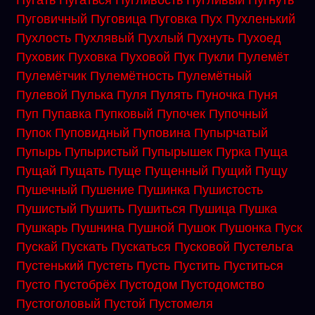
Пугать
Пугаться
Пугливость
Пугливый
Пугнуть
Пуговичный
Пуговица
Пуговка
Пух
Пухленький
Пухлость
Пухлявый
Пухлый
Пухнуть
Пухоед
Пуховик
Пуховка
Пуховой
Пук
Пукли
Пулемёт
Пулемётчик
Пулемётность
Пулемётный
Пулевой
Пулька
Пуля
Пулять
Пуночка
Пуня
Пуп
Пупавка
Пупковый
Пупочек
Пупочный
Пупок
Пуповидный
Пуповина
Пупырчатый
Пупырь
Пупыристый
Пупырышек
Пурка
Пуща
Пущай
Пущать
Пуще
Пущенный
Пущий
Пущу
Пушечный
Пушение
Пушинка
Пушистость
Пушистый
Пушить
Пушиться
Пушица
Пушка
Пушкарь
Пушнина
Пушной
Пушок
Пушонка
Пуск
Пускай
Пускать
Пускаться
Пусковой
Пустельга
Пустенький
Пустеть
Пусть
Пустить
Пуститься
Пусто
Пустобрёх
Пустодом
Пустодомство
Пустоголовый
Пустой
Пустомеля