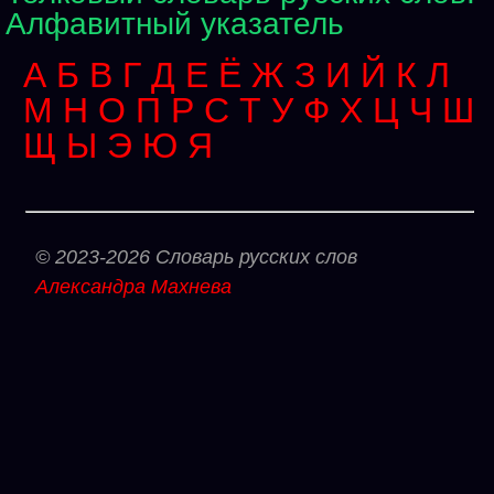
Алфавитный указатель
А
Б
В
Г
Д
Е
Ё
Ж
З
И
Й
К
Л
М
Н
О
П
Р
С
Т
У
Ф
Х
Ц
Ч
Ш
Щ
Ы
Э
Ю
Я
© 2023-2026 Словарь русских слов
Александра Махнева