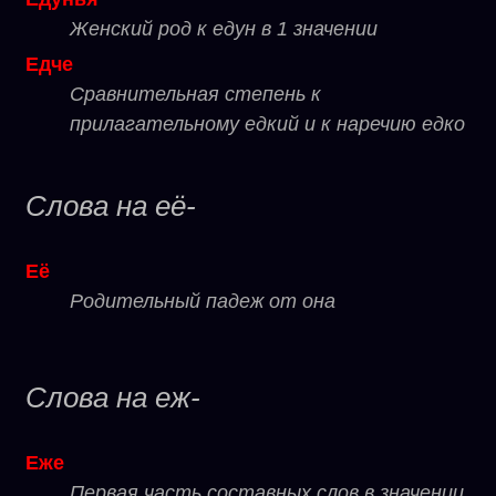
Женский род к едун в 1 значении
Едче
Сравнительная степень к
прилагательному едкий и к наречию едко
Слова на её-
Её
Родительный падеж от она
Слова на еж-
Еже
Первая часть составных слов в значении.