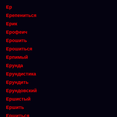
Ер
Ерепениться
Ерик
Ерофеич
Ерошить
Ерошиться
Ерпимый
Ерунда
Ерундистика
Ерундить
Ерундовский
Ершистый
Ершить
Ершиться