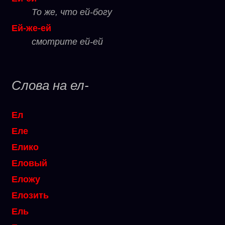
То же, что ей-богу
Ей-же-ей
смотрите ей-ей
Слова на ел-
Ел
Еле
Елико
Еловый
Еложу
Елозить
Ель